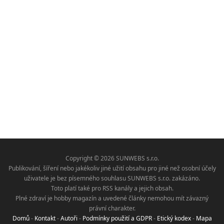
Copyright © 2026 SUNWEBS s.r.o.
Publikování, šíření nebo jakékoliv jiné užití obsahu pro jiné než osobní účely
uživatele je bez písemného souhlasu SUNWEBS s.r.o. zakázáno.
Toto platí také pro RSS kanály a jejich obsah.
Plné zdraví je hobby magazín a uvedené články nemohou mít závazný
právní charakter.
Domů
-
Kontakt
-
Autoři
-
Podmínky použití a GDPR
-
Etický kodex
-
Mapa