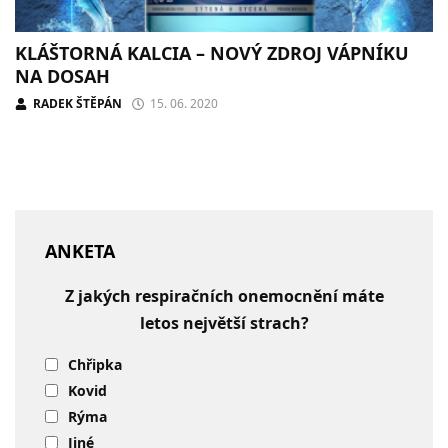
KLÁŠTORNÁ KALCIA – NOVÝ ZDROJ VÁPNÍKU
NA DOSAH
RADEK ŠTĚPÁN
15. 06. 2020
ANKETA
Z jakých respiračních onemocnění máte
letos největší strach?
Chřipka
Kovid
Rýma
Jiné