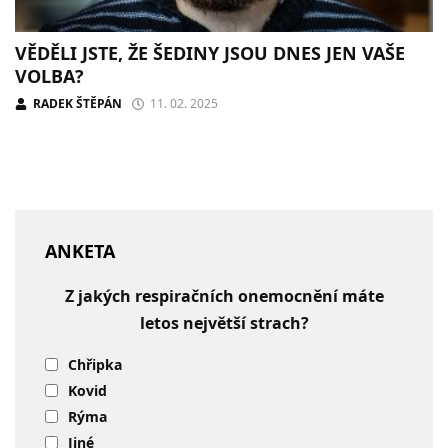
VĚDĚLI JSTE, ŽE ŠEDINY JSOU DNES JEN VAŠE
VOLBA?
RADEK ŠTĚPÁN
11. 02. 2025
ANKETA
Z jakých respiračních onemocnění máte
letos největší strach?
Chřipka
Kovid
Rýma
Jiné