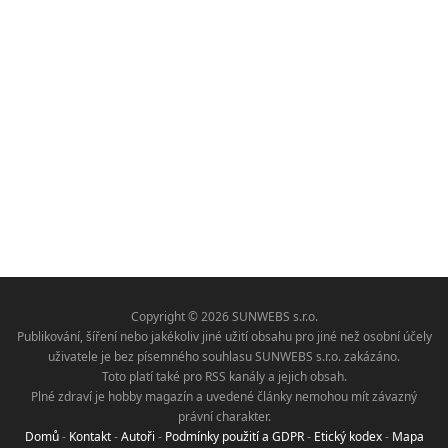
Copyright © 2026 SUNWEBS s.r.o.
Publikování, šíření nebo jakékoliv jiné užití obsahu pro jiné než osobní účely
uživatele je bez písemného souhlasu SUNWEBS s.r.o. zakázáno.
Toto platí také pro RSS kanály a jejich obsah.
Plné zdraví je hobby magazín a uvedené články nemohou mít závazný
právní charakter.
Domů
-
Kontakt
-
Autoři
-
Podmínky použití a GDPR
-
Etický kodex
-
Mapa