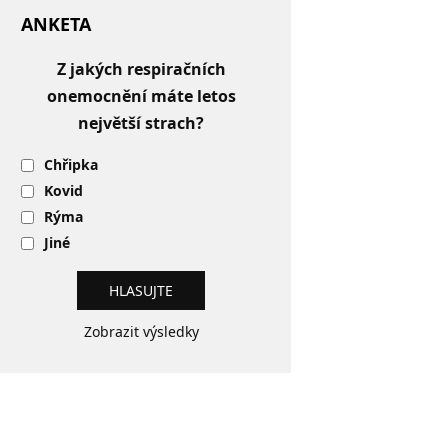
ANKETA
Z jakých respiračních
onemocnění máte letos
největší strach?
Chřipka
Kovid
Rýma
Jiné
Zobrazit výsledky