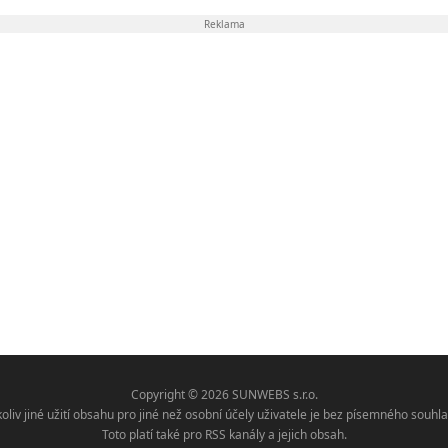
Reklama
Copyright © 2026 SUNWEBS s.r.o.
koliv jiné užití obsahu pro jiné než osobní účely uživatele je bez písemného sou
Toto platí také pro RSS kanály a jejich obsah.