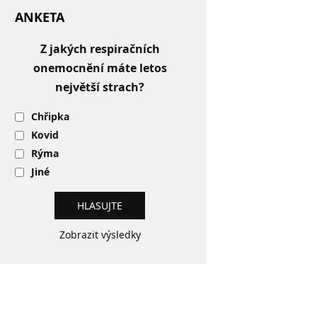
ANKETA
Z jakých respiračních
onemocnění máte letos
největší strach?
Chřipka
Kovid
Rýma
Jiné
Zobrazit výsledky