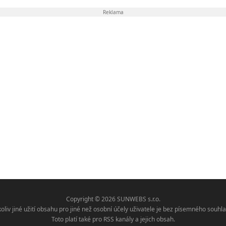
Reklama
Copyright © 2026 SUNWEBS s.r.o.
koliv jiné užití obsahu pro jiné než osobní účely uživatele je bez písemného sou
Toto platí také pro RSS kanály a jejich obsah.