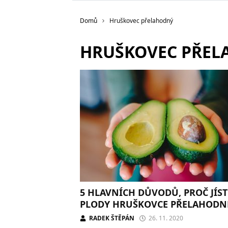
Domů
Hruškovec přelahodný
HRUŠKOVEC PŘE
5 HLAVNÍCH DŮVODŮ, PROČ JÍST
PLODY HRUŠKOVCE PŘELAHOD
RADEK ŠTĚPÁN
26. 11. 2020