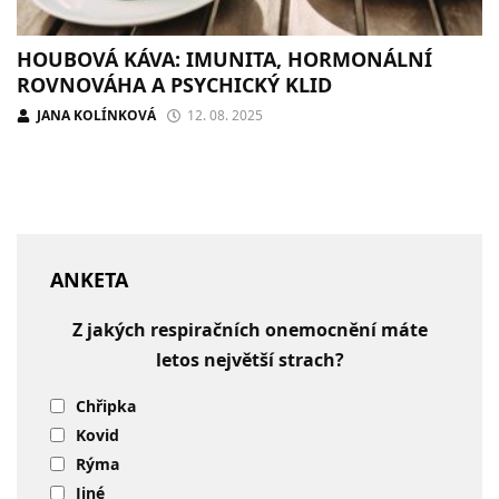
HOUBOVÁ KÁVA: IMUNITA, HORMONÁLNÍ
ROVNOVÁHA A PSYCHICKÝ KLID
JANA KOLÍNKOVÁ
12. 08. 2025
ANKETA
Z jakých respiračních onemocnění máte
letos největší strach?
Chřipka
Kovid
Rýma
Jiné