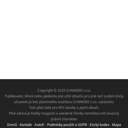
Copyright © 2026 SUNWEBS s.r.o.
Publikování, šíření nebo jakékoliv jiné užití obsahu pro jiné než osobní účely
uživatele je bez písemného souhlasu SUNWEBS s.r.o. zakázáno.
Toto platí také pro RSS kanály a jejich obsah.
Plné zdraví je hobby magazín a uvedené články nemohou mít závazný
právní charakter.
Domů
-
Kontakt
-
Autoři
-
Podmínky použití a GDPR
-
Etický kodex
-
Mapa