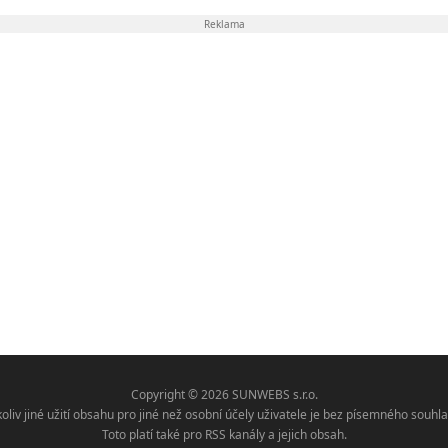
Reklama
Copyright © 2026 SUNWEBS s.r.o.
koliv jiné užití obsahu pro jiné než osobní účely uživatele je bez písemného sou
Toto platí také pro RSS kanály a jejich obsah.