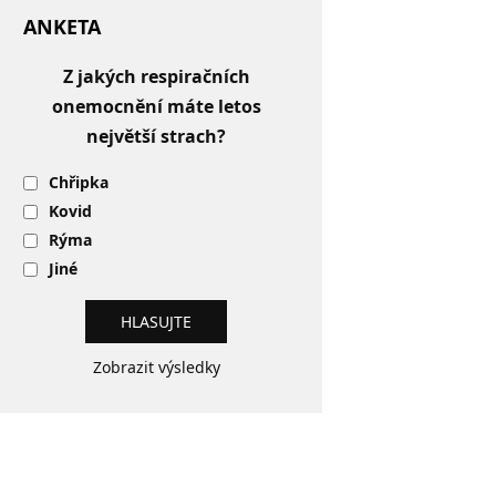
ANKETA
Z jakých respiračních
onemocnění máte letos
největší strach?
Chřipka
Kovid
Rýma
Jiné
Zobrazit výsledky