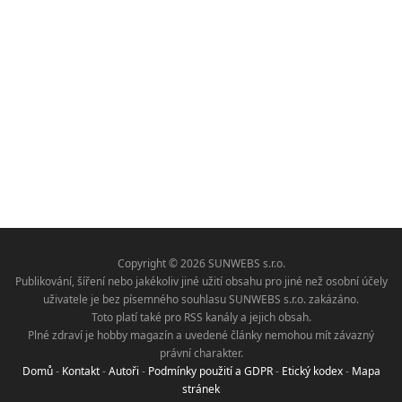
Copyright © 2026 SUNWEBS s.r.o.
Publikování, šíření nebo jakékoliv jiné užití obsahu pro jiné než osobní účely
uživatele je bez písemného souhlasu SUNWEBS s.r.o. zakázáno.
Toto platí také pro RSS kanály a jejich obsah.
Plné zdraví je hobby magazín a uvedené články nemohou mít závazný
právní charakter.
Domů
-
Kontakt
-
Autoři
-
Podmínky použití a GDPR
-
Etický kodex
-
Mapa
stránek