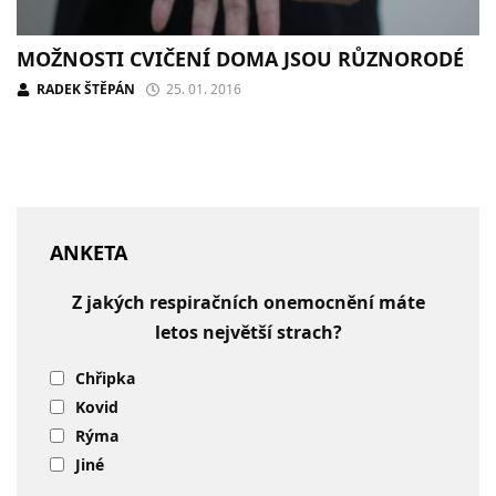
MOŽNOSTI CVIČENÍ DOMA JSOU RŮZNORODÉ
RADEK ŠTĚPÁN
25. 01. 2016
ANKETA
Z jakých respiračních onemocnění máte
letos největší strach?
Chřipka
Kovid
Rýma
Jiné