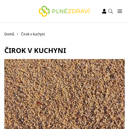
Domů
Čirok v kuchyni
ČIROK V KUCHYNI