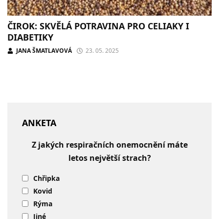
ČIROK: SKVĚLÁ POTRAVINA PRO CELIAKY I
DIABETIKY
JANA ŠMATLAVOVÁ
23. 05. 2025
ANKETA
Z jakých respiračních onemocnění máte
letos největší strach?
Chřipka
Kovid
Rýma
Jiné