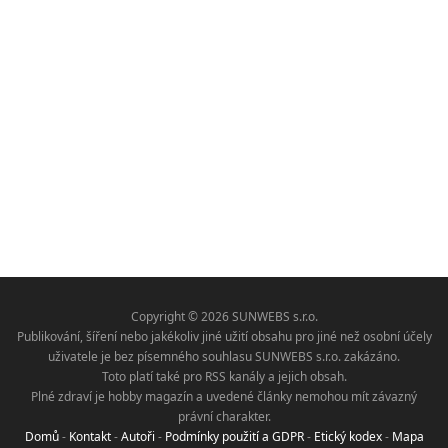
Copyright © 2026 SUNWEBS s.r.o.
Publikování, šíření nebo jakékoliv jiné užití obsahu pro jiné než osobní účely
uživatele je bez písemného souhlasu SUNWEBS s.r.o. zakázáno.
Toto platí také pro RSS kanály a jejich obsah.
Plné zdraví je hobby magazín a uvedené články nemohou mít závazný
právní charakter.
Domů
-
Kontakt
-
Autoři
-
Podmínky použití a GDPR
-
Etický kodex
-
Mapa