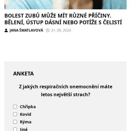
BOLEST ZUBŮ MŮŽE MÍT RŮZNÉ PŘÍČINY.
BĚLENÍ, ÚSTUP DÁSNÍ NEBO POTÍŽE S ČELISTÍ
JANA ŠMATLAVOVÁ
31. 08. 2024
ANKETA
Z jakých respiračních onemocnění máte
letos největší strach?
Chřipka
Kovid
Rýma
Jiné