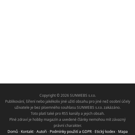
Copyright © 2026 SUNWEBS s.r.o.
Publikování, šíření nebo jakékoliv jiné užití obsahu pro jiné než osobní účely
uživatele je bez písemného souhlasu SUNWEBS s.r.o. zakázáno.
Toto platí také pro RSS kanály a jejich obsah.
Plné zdraví je hobby magazín a uvedené články nemohou mít závazný
právní charakter.
Domů
-
Kontakt
-
Autoři
-
Podmínky použití a GDPR
-
Etický kodex
-
Mapa