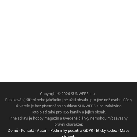
Copyright © 2026 SUNWEBS s.r.o.
Publikování, šíření nebo jakékoliv jiné užití obsahu pro jiné než osobní účely
uživatele je bez písemného souhlasu SUNWEBS s.r.o. zakázáno.
Toto platí také pro RSS kanály a jejich obsah.
Plné zdraví je hobby magazín a uvedené články nemohou mít závazný
právní charakter.
Domů
-
Kontakt
-
Autoři
-
Podmínky použití a GDPR
-
Etický kodex
-
Mapa
stránek