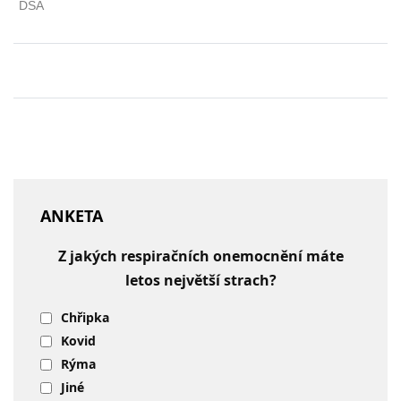
ANKETA
Z jakých respiračních onemocnění máte
letos největší strach?
Chřipka
Kovid
Rýma
Jiné