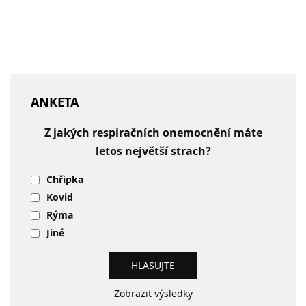
ANKETA
Z jakých respiračních onemocnění máte
letos největší strach?
Chřipka
Kovid
Rýma
Jiné
Zobrazit výsledky