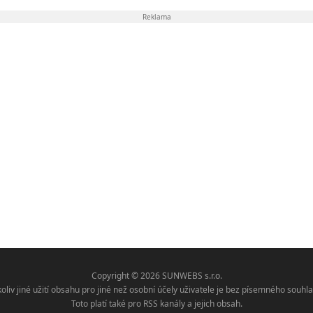
Reklama
Copyright © 2026 SUNWEBS s.r.o.
koliv jiné užití obsahu pro jiné než osobní účely uživatele je bez písemného sou
Toto platí také pro RSS kanály a jejich obsah.