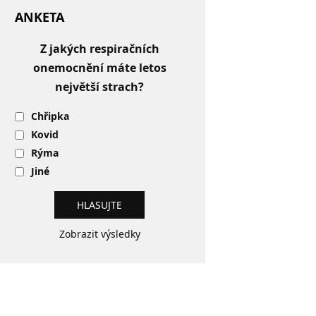
ANKETA
Z jakých respiračních
onemocnění máte letos
největší strach?
Chřipka
Kovid
Rýma
Jiné
Zobrazit výsledky