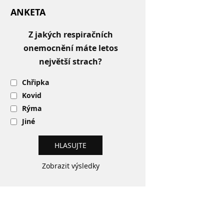
ANKETA
Z jakých respiračních
onemocnění máte letos
největší strach?
Chřipka
Kovid
Rýma
Jiné
Zobrazit výsledky