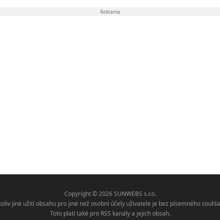
Reklama
Copyright © 2026 SUNWEBS s.r.o.
koliv jiné užití obsahu pro jiné než osobní účely uživatele je bez písemného sou
Toto platí také pro RSS kanály a jejich obsah.