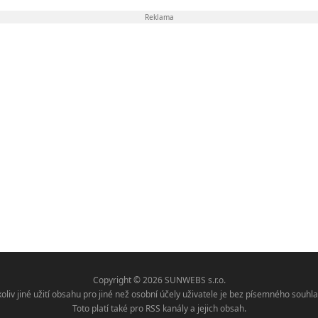
Reklama
Copyright © 2026 SUNWEBS s.r.o.
koliv jiné užití obsahu pro jiné než osobní účely uživatele je bez písemného sou
Toto platí také pro RSS kanály a jejich obsah.