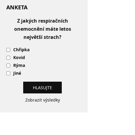
ANKETA
Z jakých respiračních
onemocnění máte letos
největší strach?
Chřipka
Kovid
Rýma
Jiné
Zobrazit výsledky