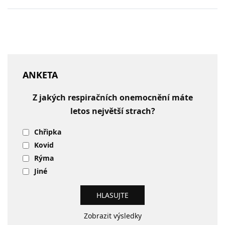
ANKETA
Z jakých respiračních onemocnění máte
letos největší strach?
Chřipka
Kovid
Rýma
Jiné
Zobrazit výsledky