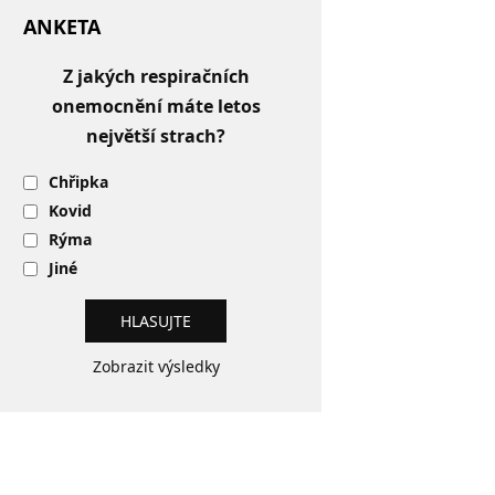
ANKETA
Z jakých respiračních
onemocnění máte letos
největší strach?
Chřipka
Kovid
Rýma
Jiné
Zobrazit výsledky