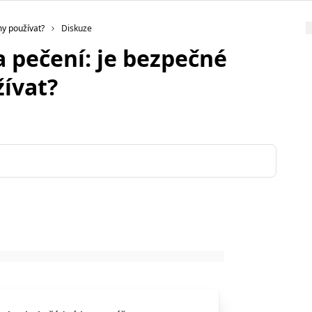
my používat?
Diskuze
a pečení: je bezpečné
ívat?