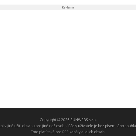
Reklama
Copyright © 2026 SUNWEBS s.r.o.
koliv jiné užití obsahu pro jiné než osobní účely uživatele je bez písemného sou
Toto platí také pro RSS kanály a jejich obsah.