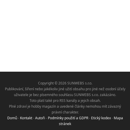
Copyright © 2026 SUNWEBS s.r.o.
Publikování, šíření nebo jakékoliv jiné užití obsahu pro jiné než osobní účely
uživatele je bez písemného souhlasu SUNWEBS s.r.o. zakázáno.
Toto platí také pro RSS kanály a jejich obsah.
Plné zdraví je hobby magazín a uvedené články nemohou mít závazný
právní charakter.
Domů
-
Kontakt
-
Autoři
-
Podmínky použití a GDPR
-
Etický kodex
-
Mapa
stránek