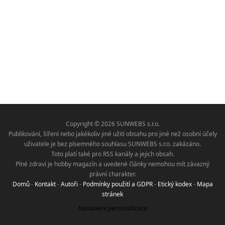
Copyright © 2026 SUNWEBS s.r.o.
Publikování, šíření nebo jakékoliv jiné užití obsahu pro jiné než osobní účely
uživatele je bez písemného souhlasu SUNWEBS s.r.o. zakázáno.
Toto platí také pro RSS kanály a jejich obsah.
Plné zdraví je hobby magazín a uvedené články nemohou mít závazný
právní charakter.
Domů
-
Kontakt
-
Autoři
-
Podmínky použití a GDPR
-
Etický kodex
-
Mapa
stránek
Nastavení personalizace