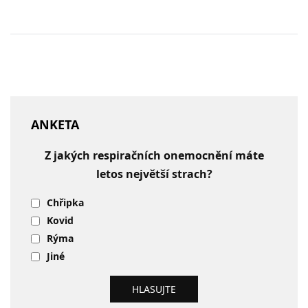
ANKETA
Z jakých respiračních onemocnění máte
letos největší strach?
Chřipka
Kovid
Rýma
Jiné