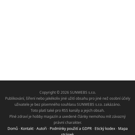
Copyright © 2026 SUNWEBS s.r.o.
Publikování, šíření nebo jakékoliv jiné užití obsahu pro jiné než osobní účely
uživatele je bez písemného souhlasu SUNWEBS s.r.o. zakázáno.
Toto platí také pro RSS kanály a jejich obsah.
Plné zdraví je hobby magazín a uvedené články nemohou mít závazný
právní charakter.
Domů
-
Kontakt
-
Autoři
-
Podmínky použití a GDPR
-
Etický kodex
-
Mapa
stránek