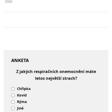
ANKETA
Z jakých respiračních onemocnění máte
letos největší strach?
Chřipka
Kovid
Rýma
Jiné