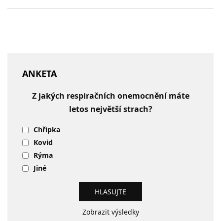
ANKETA
Z jakých respiračních onemocnění máte
letos největší strach?
Chřipka
Kovid
Rýma
Jiné
Zobrazit výsledky