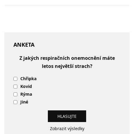
ANKETA
Z jakých respiračních onemocnění máte
letos největší strach?
Chřipka
Kovid
Rýma
Jiné
Zobrazit výsledky