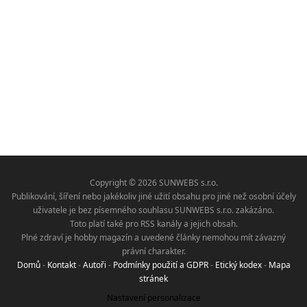
Copyright © 2026 SUNWEBS s.r.o.
Publikování, šíření nebo jakékoliv jiné užití obsahu pro jiné než osobní účely
uživatele je bez písemného souhlasu SUNWEBS s.r.o. zakázáno.
Toto platí také pro RSS kanály a jejich obsah.
Plné zdraví je hobby magazín a uvedené články nemohou mít závazný
právní charakter.
Domů
-
Kontakt
-
Autoři
-
Podmínky použití a GDPR
-
Etický kodex
-
Mapa
stránek
Nastavení personalizace