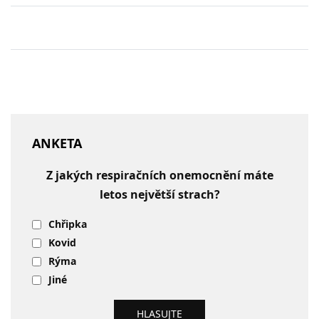
ANKETA
Z jakých respiračních onemocnění máte
letos největší strach?
Chřipka
Kovid
Rýma
Jiné