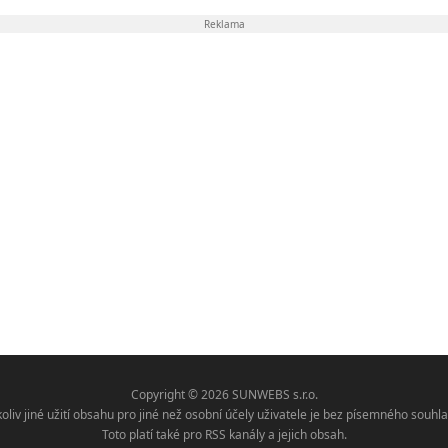
Reklama
Copyright © 2026 SUNWEBS s.r.o.
koliv jiné užití obsahu pro jiné než osobní účely uživatele je bez písemného sou
Toto platí také pro RSS kanály a jejich obsah.