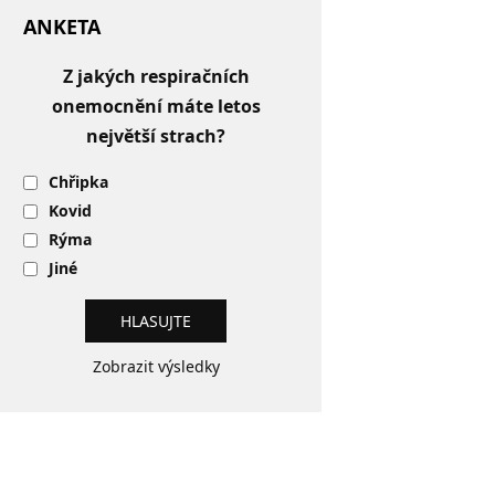
ANKETA
Z jakých respiračních
onemocnění máte letos
největší strach?
Chřipka
Kovid
Rýma
Jiné
Zobrazit výsledky