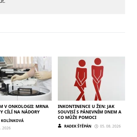
ut.
M V ONKOLOGII: MRNA
INKONTINENCE U ŽEN: JAK
Y CÍLÍ NA NÁDORY
SOUVISÍ S PÁNEVNÍM DNEM A
CO MŮŽE POMOCI
A KOLÍNKOVÁ
RADEK ŠTĚPÁN
05. 08. 2026
8. 2026