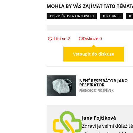
MOHLA BY VÁS ZAJÍMAT TATO TÉMAT
# BEZPEČNOST NA INTERNETU
# INTERNET
# 
Diskuze
0
Vstoupit do diskuze
NENÍ RESPIRÁTOR JAKO
RESPIRÁTOR
PŘEDCHOZÍ PŘÍSPĚVEK
Jana Fojtíková
Zdraví je velmi důležit