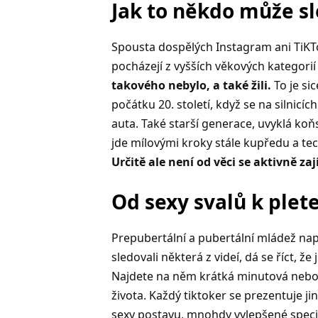
Jak to někdo může s
Spousta dospělých Instagram ani TiKTo
pocházejí z vyšších věkových kategorií
takového nebylo, a také žili.
To je sic
počátku 20. století, když se na silnicí
auta. Také starší generace, uvyklá k
jde mílovými kroky stále kupředu a te
Určitě ale není od věci se aktivně za
Od sexy svalů k pl
Prepubertální a pubertální mládež na
sledovali některá z videí, dá se říct, 
Najdete na něm krátká minutová nebo 
života. Každý tiktoker se prezentuje j
sexy postavu, mnohdy vylepšené speciáln