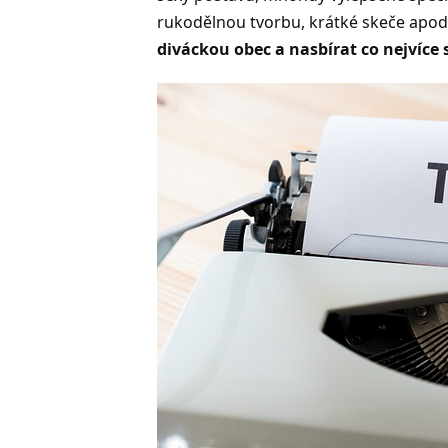
rukodělnou tvorbu, krátké skeče apod. A
diváckou obec a nasbírat co nejvíce s