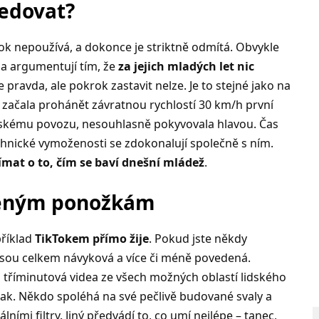
ledovat?
k nepoužívá, a dokonce je striktně odmítá. Obvykle
 a argumentují tím, že
za jejich mladých let nic
e pravda, ale pokrok zastavit nelze. Je to stejné jako na
ch začala prohánět závratnou rychlostí 30 km/h první
oňskému povozu, nesouhlasně pokyvovala hlavou. Čas
chnické vymoženosti se zdokonalují společně s ním.
jímat o to, čím se baví dnešní mládež
.
eteným ponožkám
příklad
TikTokem přímo žije
. Pokud jste někdy
že jsou celkem návyková a více či méně povedená.
tříminutová videa ze všech možných oblastí lidského
inak. Někdo spoléhá na své pečlivě budované svaly a
ími filtry. Jiný předvádí to, co umí nejlépe – tanec,