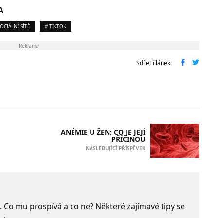
A
SOCIÁLNÍ SÍTĚ
# TIKTOK
Reklama
Sdílet článek:
ANÉMIE U ŽEN: CO JE JEJÍ
PŘÍČINOU
NÁSLEDUJÍCÍ PŘÍSPĚVEK
é. Co mu prospívá a co ne? Některé zajímavé tipy se