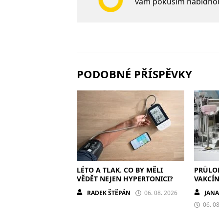
vám pokusím nabídno
PODOBNÉ PŘÍSPĚVKY
LÉTO A TLAK. CO BY MĚLI
PRŮLO
VĚDĚT NEJEN HYPERTONICI?
VAKCÍN
RADEK ŠTĚPÁN
06. 08. 2026
JAN
06. 0