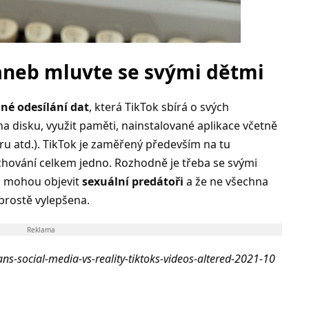
aneb mluvte se svými dětmi
né odesílání dat
, která TikTok sbírá o svých
na disku, využit paměti, nainstalované aplikace včetně
ru atd.). TikTok je zaměřený především na tu
 chování celkem jedno. Rozhodně je třeba se svými
ku mohou objevit
sexuální predátoři
a že ne všechna
prostě vylepšena.
Reklama
ns-social-media-vs-reality-tiktoks-videos-altered-2021-10