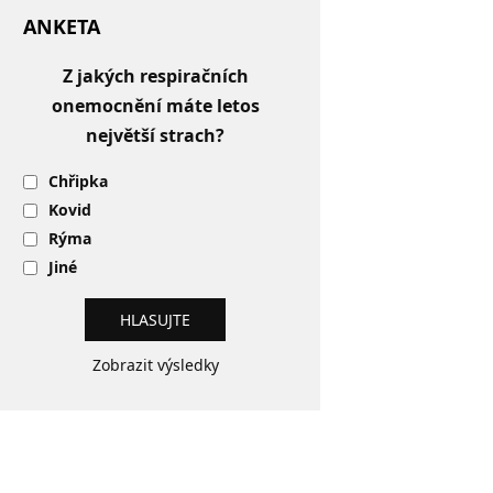
ANKETA
Z jakých respiračních
onemocnění máte letos
největší strach?
Chřipka
Kovid
Rýma
Jiné
Zobrazit výsledky