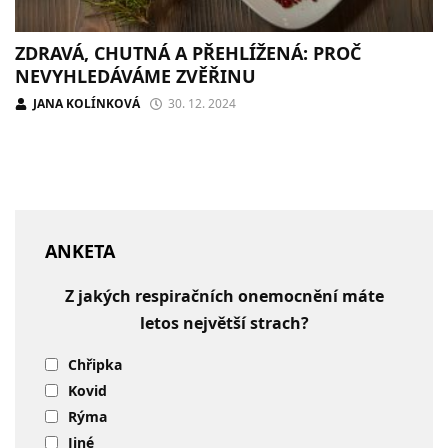
ZDRAVÁ, CHUTNÁ A PŘEHLÍŽENÁ: PROČ
NEVYHLEDÁVÁME ZVĚŘINU
JANA KOLÍNKOVÁ
30. 12. 2024
ANKETA
Z jakých respiračních onemocnění máte
letos největší strach?
Chřipka
Kovid
Rýma
Jiné