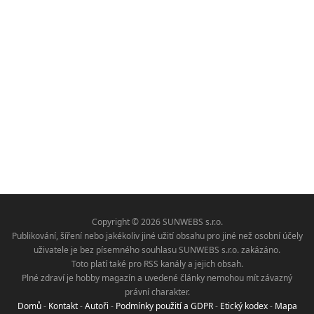
Copyright © 2026 SUNWEBS s.r.o.
Publikování, šíření nebo jakékoliv jiné užití obsahu pro jiné než osobní účely
uživatele je bez písemného souhlasu SUNWEBS s.r.o. zakázáno.
Toto platí také pro RSS kanály a jejich obsah.
Plné zdraví je hobby magazín a uvedené články nemohou mít závazný
právní charakter.
Domů
-
Kontakt
-
Autoři
-
Podmínky použití a GDPR
-
Etický kodex
-
Mapa