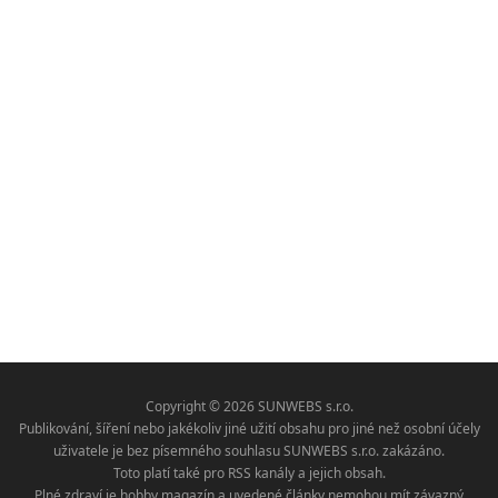
Copyright © 2026 SUNWEBS s.r.o.
Publikování, šíření nebo jakékoliv jiné užití obsahu pro jiné než osobní účely
uživatele je bez písemného souhlasu SUNWEBS s.r.o. zakázáno.
Toto platí také pro RSS kanály a jejich obsah.
Plné zdraví je hobby magazín a uvedené články nemohou mít závazný