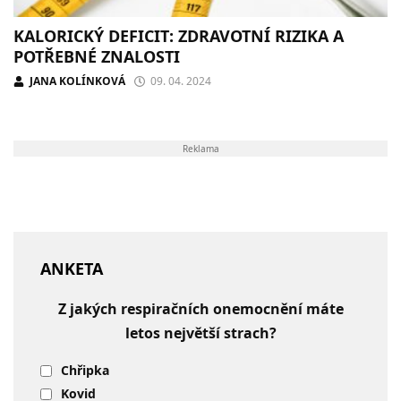
KALORICKÝ DEFICIT: ZDRAVOTNÍ RIZIKA A
POTŘEBNÉ ZNALOSTI
JANA KOLÍNKOVÁ
09. 04. 2024
Reklama
ANKETA
Z jakých respiračních onemocnění máte
letos největší strach?
Chřipka
Kovid