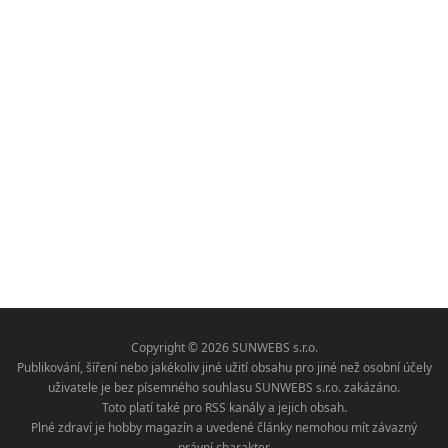
Copyright © 2026 SUNWEBS s.r.o.
Publikování, šíření nebo jakékoliv jiné užití obsahu pro jiné než osobní účely
uživatele je bez písemného souhlasu SUNWEBS s.r.o. zakázáno.
Toto platí také pro RSS kanály a jejich obsah.
Plné zdraví je hobby magazín a uvedené články nemohou mít závazný
právní charakter.