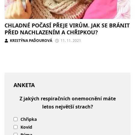
CHLADNÉ POČASÍ PŘEJE VIRŮM. JAK SE BRÁNIT
PŘED NACHLAZENÍM A CHŘIPKOU?
KRISTÝNA PAĎOUROVÁ
11. 11. 2021
ANKETA
Z jakých respiračních onemocnění máte
letos největší strach?
Chřipka
Kovid
Rýma