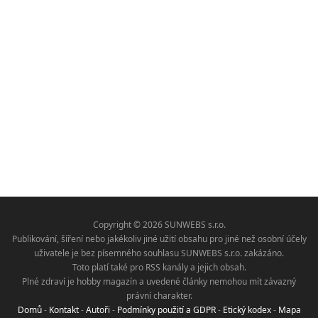
Copyright © 2026 SUNWEBS s.r.o.
Publikování, šíření nebo jakékoliv jiné užití obsahu pro jiné než osobní účely
uživatele je bez písemného souhlasu SUNWEBS s.r.o. zakázáno.
Toto platí také pro RSS kanály a jejich obsah.
Plné zdraví je hobby magazín a uvedené články nemohou mít závazný
právní charakter.
Domů
-
Kontakt
-
Autoři
-
Podmínky použití a GDPR
-
Etický kodex
-
Mapa