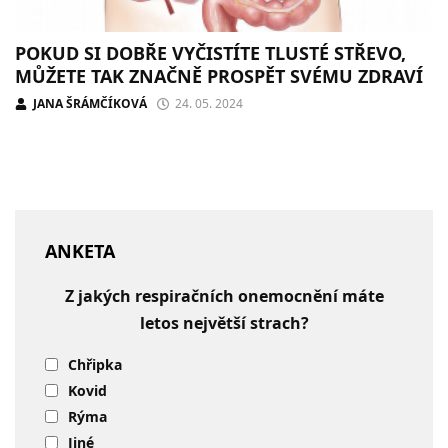
POKUD SI DOBŘE VYČISTÍTE TLUSTÉ STŘEVO,
MŮŽETE TAK ZNAČNĚ PROSPĚT SVÉMU ZDRAVÍ
JANA ŠRÁMČÍKOVÁ
24. 05. 2024
ANKETA
Z jakých respiračních onemocnění máte
letos největší strach?
Chřipka
Kovid
Rýma
Jiné