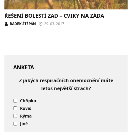
ŘEŠENÍ BOLESTÍ ZAD – CVIKY NA ZÁDA
RADEK ŠTĚPÁN
29. 03. 2017
ANKETA
Z jakých respiračních onemocnění máte
letos největší strach?
Chřipka
Kovid
Rýma
Jiné