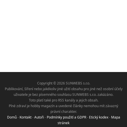
Copyright © 2026 SUNWEBS s.r.o.
Publikování, šíření nebo jakékoliv jiné užití obsahu pro jiné než osobní účely
uživatele je bez písemného souhlasu SUNWEBS s.r.o. zakázáno.
Toto platí také pro RSS kanály a jejich obsah.
Plné zdraví je hobby magazín a uvedené články nemohou mít závazný
právní charakter.
Domů
-
Kontakt
-
Autoři
-
Podmínky použití a GDPR
-
Etický kodex
-
Mapa
stránek