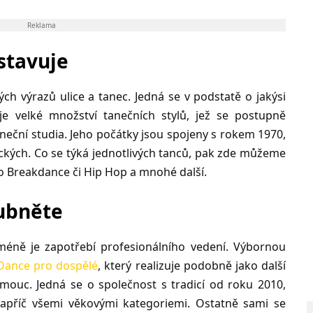
Reklama
stavuje
ch výrazů ulice a tanec. Jedná se v podstatě o jakýsi
e velké množství tanečních stylů, jež se postupně
taneční studia. Jeho počátky jsou spojeny s rokem 1970,
ických. Co se týká jednotlivých tanců, pak zde můžeme
o Breakdance či Hip Hop a mnohé další.
ubněte
cméně je zapotřebí profesionálního vedení. Výbornou
 Dance pro dospělé
, který realizuje podobně jako další
ouc. Jedná se o společnost s tradicí od roku 2010,
napříč všemi věkovými kategoriemi. Ostatně sami se