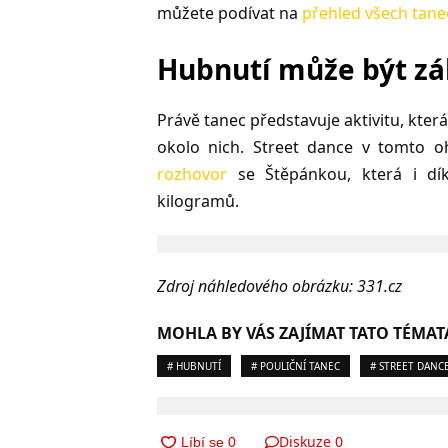
můžete podívat na
přehled všech tane
Hubnutí může být z
Právě tanec představuje aktivitu, která
okolo nich. Street dance v tomto o
rozhovor
se Štěpánkou, která i dí
kilogramů.
Zdroj náhledového obrázku: 331.cz
MOHLA BY VÁS ZAJÍMAT TATO TÉMAT
# HUBNUTÍ
# POULIČNÍ TANEC
# STREET DANC
Diskuze
0