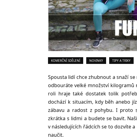
KOMERČNÍ SDĚLENÍ
NOVINKY
TIPY A TRIKY
Spousta lidí chce zhubnout a snaží se 
odbouráte velké množství kilogramů n
roli hraje také dostatek tolik potře
dochází k situacím, kdy běh anebo jízd
zábavu a radost z pohybu. I proto se
zkrátka s lidmi a budete se bavit. Naš
v následujících řádcích se to dozvíte
naučit.