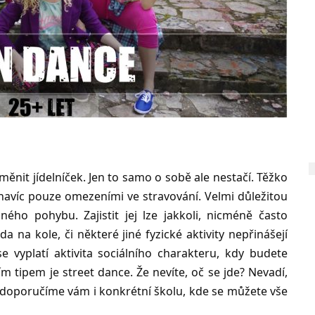
měnit jídelníček. Jen to samo o sobě ale nestačí. Těžko
avíc pouze omezeními ve stravování. Velmi důležitou
bného pohybu. Zajistit jej lze jakkoli, nicméně často
a na kole, či některé jiné fyzické aktivity nepřinášejí
 vyplatí aktivita sociálního charakteru, kdy budete
ím tipem je street dance. Že nevíte, oč se jde? Nevadí,
 a doporučíme vám i konkrétní školu, kde se můžete vše