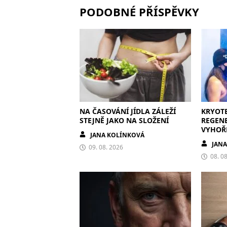
PODOBNÉ PŘÍSPĚVKY
NA ČASOVÁNÍ JÍDLA ZÁLEŽÍ
KRYOTE
STEJNĚ JAKO NA SLOŽENÍ
REGEN
VYHOŘ
JANA KOLÍNKOVÁ
JAN
09. 08. 2026
08. 0