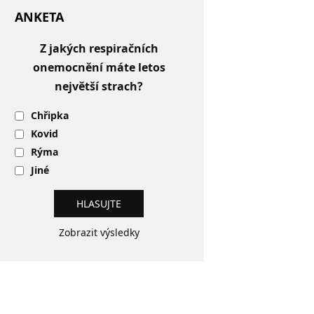
ANKETA
Z jakých respiračních
onemocnění máte letos
největší strach?
Chřipka
Kovid
Rýma
Jiné
Zobrazit výsledky