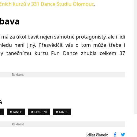
čních kurzů v 331 Dance Studiu Olomouc
.
ábava
 má za úkol bavit nejen samotné protagonisty, ale i lidi
hledu není jiný. Přesvědčit vás o tom může třeba i
ky tanečnímu kurzu Fun Dance zhubla celkem 37
Reklama
A
E
# TANCE
# TANČENÍ
# TANEC
Reklama
Sdílet článek: