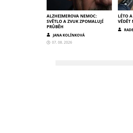
ALZHEIMEROVA NEMOC:
LÉTO A
SVĚTLO A ZVUK ZPOMALUJÍ
VĚDĚT 
PRŮBĚH
RADE
JANA KOLÍNKOVÁ
07. 08. 2026