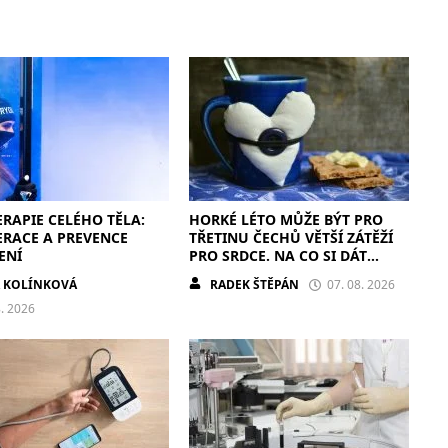
RAPIE CELÉHO TĚLA:
HORKÉ LÉTO MŮŽE BÝT PRO
ERACE A PREVENCE
TŘETINU ČECHŮ VĚTŠÍ ZÁTĚŽÍ
ENÍ
PRO SRDCE. NA CO SI DÁT
POZOR?
A KOLÍNKOVÁ
RADEK ŠTĚPÁN
07. 08. 2026
8. 2026