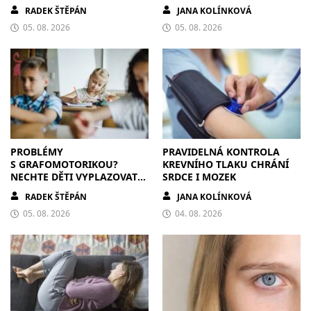
RADEK ŠTĚPÁN
JANA KOLÍNKOVÁ
05. 08. 2026
05. 08. 2026
PROBLÉMY
PRAVIDELNÁ KONTROLA
S GRAFOMOTORIKOU?
KREVNÍHO TLAKU CHRÁNÍ
NECHTE DĚTI VYPLAZOVAT
SRDCE I MOZEK
JAZYK A MALOVAT PO
RADEK ŠTĚPÁN
JANA KOLÍNKOVÁ
ZDECH
05. 08. 2026
04. 08. 2026