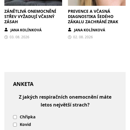
ZÁNĚTLIVÁ ONEMOCNĚNÍ
PREVENCE A VČASNÁ
STŘEV VYŽADUJÍ VČASNÝ
DIAGNOSTIKA ŠEDÉHO
ZÁSAH
ZÁKALU ZACHRÁNÍ ZRAK
JANA KOLÍNKOVÁ
JANA KOLÍNKOVÁ
03. 08. 2026
02. 08. 2026
ANKETA
Z jakých respiračních onemocnění máte
letos největší strach?
Chřipka
Kovid