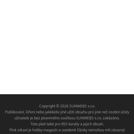
Copyright © 2026 SUNWEBS s.r.o.
Publikování, šíření nebo jakékoliv jiné užití obsahu pro jiné než osobní účely
uživatele je bez písemného souhlasu SUNWEBS s.r.o. zakázáno.
Toto platí také pro RSS kanály a jejich obsah.
Plné zdraví je hobby magazín a uvedené články nemohou mít závazný