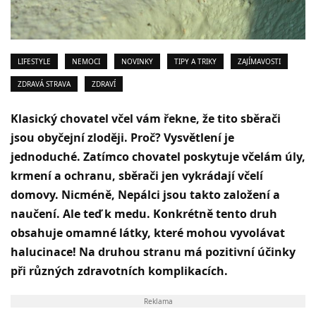
LIFESTYLE
NEMOCI
NOVINKY
TIPY A TRIKY
ZAJÍMAVOSTI
ZDRAVÁ STRAVA
ZDRAVÍ
Klasický chovatel včel vám řekne, že tito sběrači
jsou obyčejní zloději. Proč? Vysvětlení je
jednoduché. Zatímco chovatel poskytuje včelám úly,
krmení a ochranu, sběrači jen vykrádají včelí
domovy. Nicméně, Nepálci jsou takto založení a
naučení. Ale teď k medu. Konkrétně tento druh
obsahuje omamné látky, které mohou vyvolávat
halucinace! Na druhou stranu má pozitivní účinky
při různých zdravotních komplikacích.
Reklama