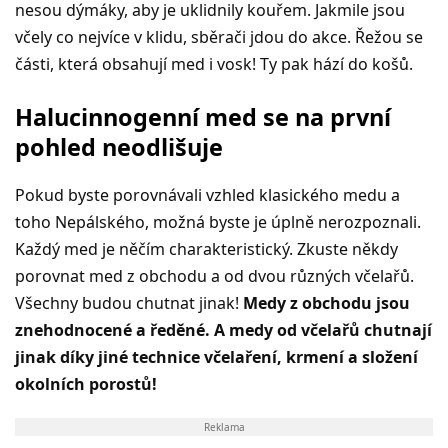
nesou dýmáky, aby je uklidnily kouřem. Jakmile jsou
včely co nejvíce v klidu, sběrači jdou do akce. Řežou se
části, která obsahují med i vosk! Ty pak hází do košů.
Halucinnogenní med se na první
pohled neodlišuje
Pokud byste porovnávali vzhled klasického medu a
toho Nepálského, možná byste je úplně nerozpoznali.
Každý med je něčím charakteristický. Zkuste někdy
porovnat med z obchodu a od dvou různých včelařů.
Všechny budou chutnat jinak!
Medy z obchodu jsou
znehodnocené a ředěné. A medy od včelařů chutnají
jinak díky jiné technice včelaření, krmení a složení
okolních porostů!
Reklama