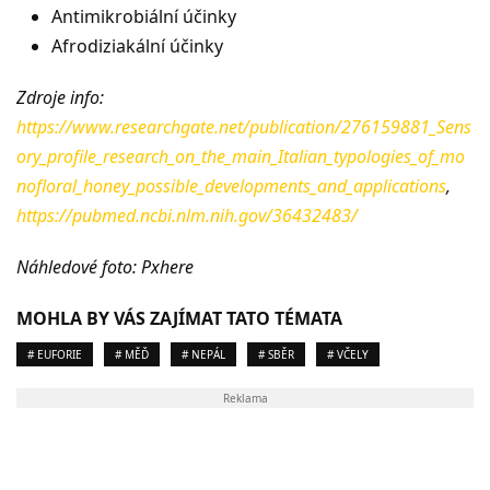
Antimikrobiální účinky
Afrodiziakální účinky
Zdroje info:
https://www.researchgate.net/publication/276159881_Sens
ory_profile_research_on_the_main_Italian_typologies_of_mo
nofloral_honey_possible_developments_and_applications
,
https://pubmed.ncbi.nlm.nih.gov/36432483/
Náhledové foto: Pxhere
MOHLA BY VÁS ZAJÍMAT TATO TÉMATA
# EUFORIE
# MĚĎ
# NEPÁL
# SBĚR
# VČELY
Reklama