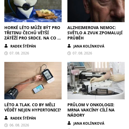
HORKÉ LÉTO MŮŽE BÝT PRO
ALZHEIMEROVA NEMOC:
TŘETINU ČECHŮ VĚTŠÍ
SVĚTLO A ZVUK ZPOMALUJÍ
ZÁTĚŽÍ PRO SRDCE. NA CO SI
PRŮBĚH
DÁT POZOR?
RADEK ŠTĚPÁN
JANA KOLÍNKOVÁ
07. 08. 2026
07. 08. 2026
LÉTO A TLAK. CO BY MĚLI
PRŮLOM V ONKOLOGII:
VĚDĚT NEJEN HYPERTONICI?
MRNA VAKCÍNY CÍLÍ NA
NÁDORY
RADEK ŠTĚPÁN
JANA KOLÍNKOVÁ
06. 08. 2026