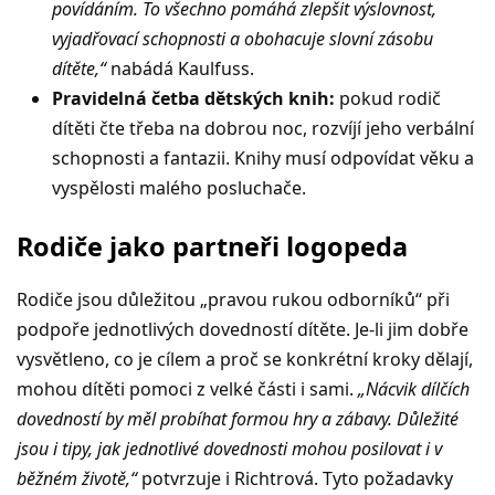
povídáním. To všechno pomáhá zlepšit výslovnost,
vyjadřovací schopnosti a obohacuje slovní zásobu
dítěte,“
nabádá Kaulfuss.
Pravidelná četba dětských knih:
pokud rodič
dítěti čte třeba na dobrou noc, rozvíjí jeho verbální
schopnosti a fantazii. Knihy musí odpovídat věku a
vyspělosti malého posluchače.
Rodiče jako partneři logopeda
Rodiče jsou důležitou „pravou rukou odborníků“ při
podpoře jednotlivých dovedností dítěte. Je-li jim dobře
vysvětleno, co je cílem a proč se konkrétní kroky dělají,
mohou dítěti pomoci z velké části i sami.
„Nácvik dílčích
dovedností by měl probíhat formou hry a zábavy. Důležité
jsou i tipy, jak jednotlivé dovednosti mohou posilovat i v
běžném životě,“
potvrzuje i Richtrová. Tyto požadavky