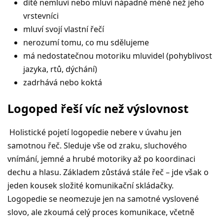
dítě nemluví nebo mluví nápadně méně než jeho
vrstevníci
mluví svojí vlastní řečí
nerozumí tomu, co mu sdělujeme
má nedostatečnou motoriku mluvidel (pohyblivost
jazyka, rtů, dýchání)
zadrhává nebo koktá
Logoped řeší víc než výslovnost
Holistické pojetí logopedie nebere v úvahu jen
samotnou řeč. Sleduje vše od zraku, sluchového
vnímání, jemné a hrubé motoriky až po koordinaci
dechu a hlasu. Základem zůstává stále řeč – jde však o
jeden kousek složité komunikační skládačky.
Logopedie se neomezuje jen na samotné vyslovené
slovo, ale zkoumá celý proces komunikace, včetně