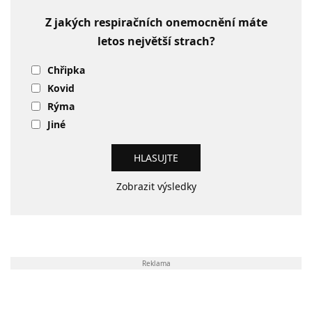
Z jakých respiračních onemocnění máte
letos největší strach?
Chřipka
Kovid
Rýma
Jiné
Zobrazit výsledky
Reklama