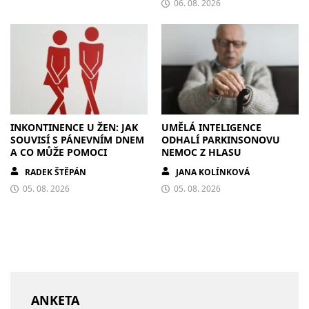
06. 08. 2026
INKONTINENCE U ŽEN: JAK
UMĚLÁ INTELIGENCE
SOUVISÍ S PÁNEVNÍM DNEM
ODHALÍ PARKINSONOVU
A CO MŮŽE POMOCI
NEMOC Z HLASU
RADEK ŠTĚPÁN
JANA KOLÍNKOVÁ
05. 08. 2026
05. 08. 2026
ANKETA