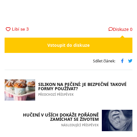
Diskuze
0
Vstoupit do diskuze
Sdílet článek:
SILIKON NA PEČENÍ: JE BEZPEČNÉ TAKOVÉ
FORMY POUŽÍVAT?
PŘEDCHOZÍ PŘÍSPĚVEK
HUČENÍ V UŠÍCH DOKÁŽE POŘÁDNĚ
ZAMÍCHAT SE ŽIVOTEM
NÁSLEDUJÍCÍ PŘÍSPĚVEK