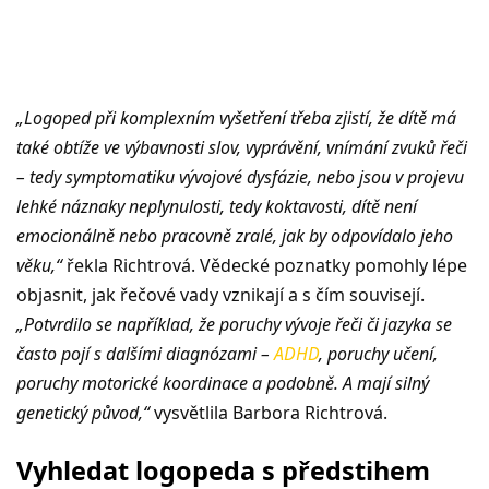
„Logoped při komplexním vyšetření třeba zjistí, že dítě má
také obtíže ve výbavnosti slov, vyprávění, vnímání zvuků řeči
– tedy symptomatiku vývojové dysfázie, nebo jsou v projevu
lehké náznaky neplynulosti, tedy koktavosti, dítě není
emocionálně nebo pracovně zralé, jak by odpovídalo jeho
věku,“
řekla Richtrová. Vědecké poznatky pomohly lépe
objasnit, jak řečové vady vznikají a s čím souvisejí.
„Potvrdilo se například, že poruchy vývoje řeči či jazyka se
často pojí s dalšími diagnózami –
ADHD
, poruchy učení,
poruchy motorické koordinace a podobně. A mají silný
genetický původ,“
vysvětlila Barbora Richtrová.
Vyhledat logopeda s předstihem