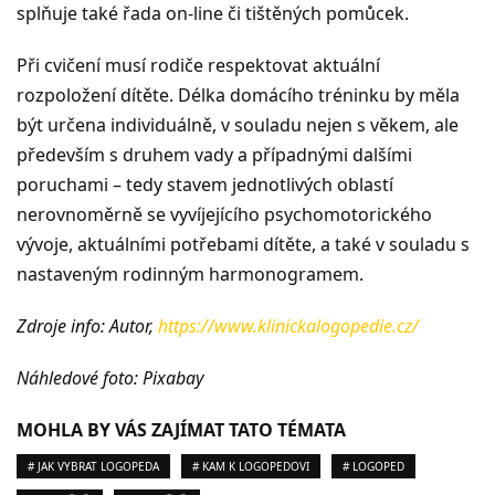
splňuje také řada on-line či tištěných pomůcek.
Při cvičení musí rodiče respektovat aktuální
rozpoložení dítěte. Délka domácího tréninku by měla
být určena individuálně, v souladu nejen s věkem, ale
především s druhem vady a případnými dalšími
poruchami – tedy stavem jednotlivých oblastí
nerovnoměrně se vyvíjejícího psychomotorického
vývoje, aktuálními potřebami dítěte, a také v souladu s
nastaveným rodinným harmonogramem.
Zdroje info: Autor,
https://www.klinickalogopedie.cz/
Náhledové foto: Pixabay
MOHLA BY VÁS ZAJÍMAT TATO TÉMATA
# JAK VYBRAT LOGOPEDA
# KAM K LOGOPEDOVI
# LOGOPED