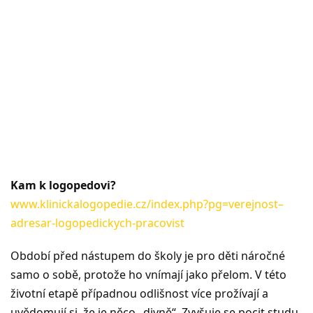
Kam k logopedovi?
www.klinickalogopedie.cz/index.php?pg=verejnost–
adresar-logopedickych-pracovist
Období před nástupem do školy je pro děti náročné
samo o sobě, protože ho vnímají jako přelom. V této
životní etapě případnou odlišnost více prožívají a
uvědomují si, že je něco „divně“. Zvyšuje se pocit studu,