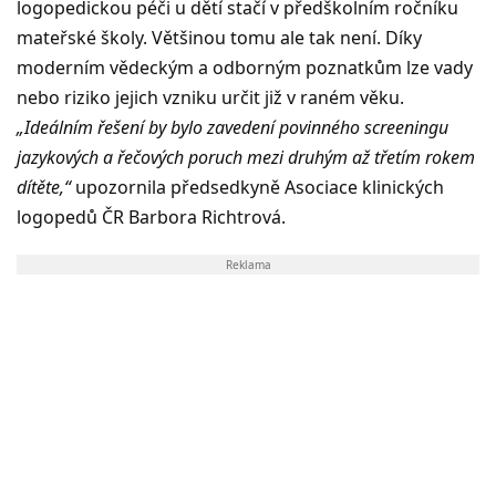
logopedickou péči u dětí stačí v předškolním ročníku
mateřské školy. Většinou tomu ale tak není. Díky
moderním vědeckým a odborným poznatkům lze vady
nebo riziko jejich vzniku určit již v raném věku.
„Ideálním řešení by bylo zavedení povinného screeningu
jazykových a řečových poruch mezi druhým až třetím rokem
dítěte,“
upozornila předsedkyně Asociace klinických
logopedů ČR Barbora Richtrová.
Reklama