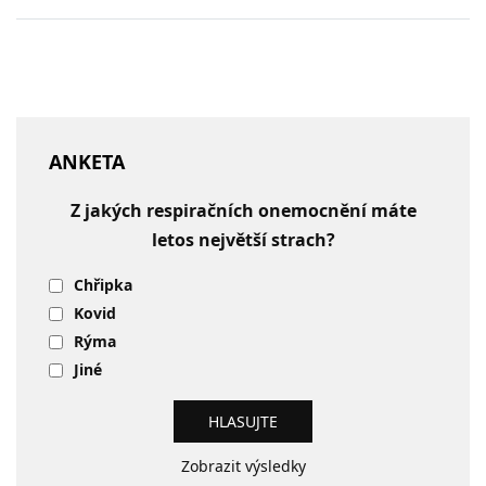
ANKETA
Z jakých respiračních onemocnění máte
letos největší strach?
Chřipka
Kovid
Rýma
Jiné
Zobrazit výsledky