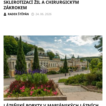
SKLEROTIZACÍ ŽIL A CHIRURGICKÝM
ZÁKROKEM
RADEK ŠTĚPÁN
24. 06. 2026
LÁZEŇSKÉ POBYTY V MARIÁNSKÝCH LÁZNÍCH