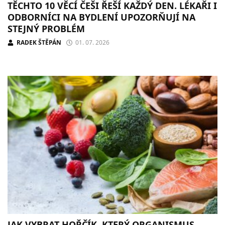
TĚCHTO 10 VĚCÍ ČEŠI ŘEŠÍ KAŽDÝ DEN. LÉKAŘI I
ODBORNÍCI NA BYDLENÍ UPOZORŇUJÍ NA
STEJNÝ PROBLÉM
RADEK ŠTĚPÁN
01. 07. 2026
JAK VYBRAT HOŘČÍK, KTERÝ ORGANISMUS