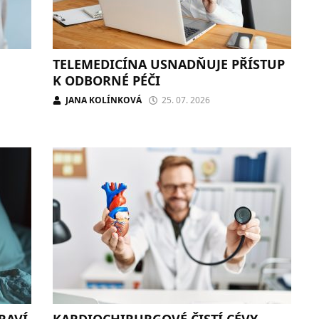
TELEMEDICÍNA USNADŇUJE PŘÍSTUP
K ODBORNÉ PÉČI
JANA KOLÍNKOVÁ
25. 07. 2026
RAVÍ
KARDIOCHIRURGOVÉ ČISTÍ CÉVY