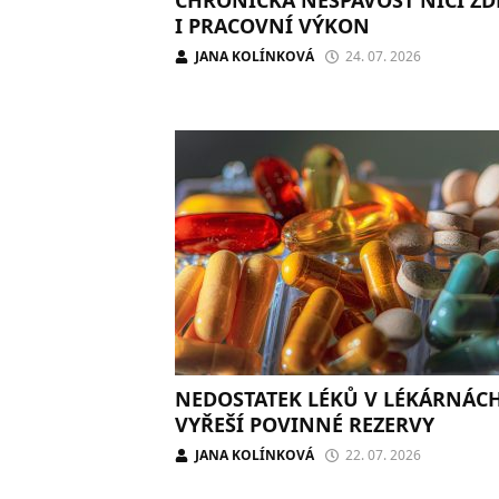
I PRACOVNÍ VÝKON
JANA KOLÍNKOVÁ
24. 07. 2026
NEDOSTATEK LÉKŮ V LÉKÁRNÁC
VYŘEŠÍ POVINNÉ REZERVY
JANA KOLÍNKOVÁ
22. 07. 2026