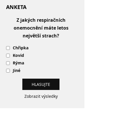
ANKETA
Z jakých respiračních
onemocnění máte letos
největší strach?
Chřipka
Kovid
Rýma
Jiné
Zobrazit výsledky