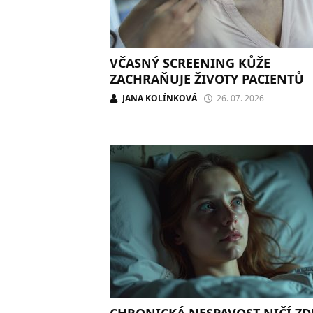
VČASNÝ SCREENING KŮŽE
ZACHRAŇUJE ŽIVOTY PACIENTŮ
JANA KOLÍNKOVÁ
26. 07. 2026
CHRONICKÁ NESPAVOST NIČÍ ZD