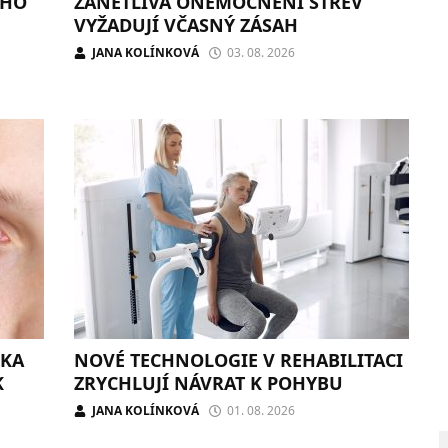
ÍHO
ZÁNĚTLIVÁ ONEMOCNĚNÍ STŘEV
VYŽADUJÍ VČASNÝ ZÁSAH
JANA KOLÍNKOVÁ
03. 08. 2026
IKA
NOVÉ TECHNOLOGIE V REHABILITACI
K
ZRYCHLUJÍ NÁVRAT K POHYBU
JANA KOLÍNKOVÁ
01. 08. 2026